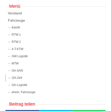
Menü
Vorstand
Fahrzeuge
KdoW
RTW 1
RTW 2
4-T-KTW
GW Logistik
MTW
GA-SAN
GA-Zelt
GA-Logistik
ehem. Fahrzeuge
Beitrag teilen